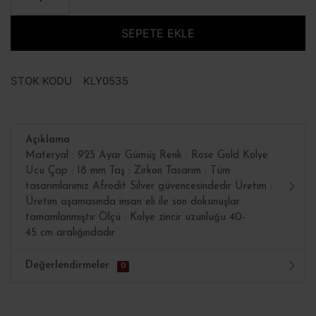
SEPETE EKLE
STOK KODU
KLY0535
Açıklama
Materyal : 925 Ayar Gümüş Renk : Rose Gold Kolye
Ucu Çap : 18 mm Taş : Zirkon Tasarım : Tüm
tasarımlarımız Afrodit Silver güvencesindedir Üretim :
Üretim aşamasında insan eli ile son dokunuşlar
tamamlanmıştır Ölçü : Kolye zincir uzunluğu 40-
45 cm aralığındadır
Değerlendirmeler
0