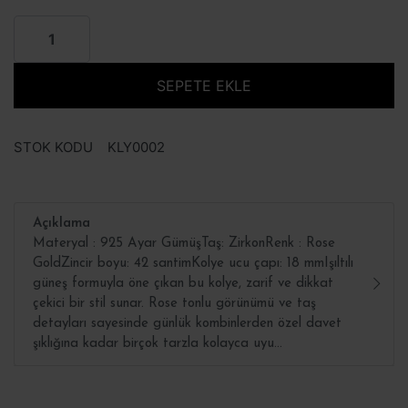
SEPETE EKLE
STOK KODU
KLY0002
Açıklama
Materyal : 925 Ayar GümüşTaş: ZirkonRenk : Rose
GoldZincir boyu: 42 santimKolye ucu çapı: 18 mmIşıltılı
güneş formuyla öne çıkan bu kolye, zarif ve dikkat
çekici bir stil sunar. Rose tonlu görünümü ve taş
detayları sayesinde günlük kombinlerden özel davet
şıklığına kadar birçok tarzla kolayca uyu...