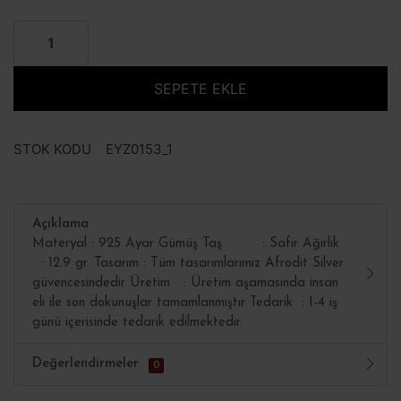
SEPETE EKLE
STOK KODU
EYZ0153_1
Açıklama
Materyal : 925 Ayar Gümüş Taş : Safir Ağırlık
: 12.9 gr. Tasarım : Tüm tasarımlarımız Afrodit Silver
güvencesindedir Üretim : Üretim aşamasında insan
eli ile son dokunuşlar tamamlanmıştır Tedarik : 1-4 iş
günü içerisinde tedarik edilmektedir
Değerlendirmeler
0