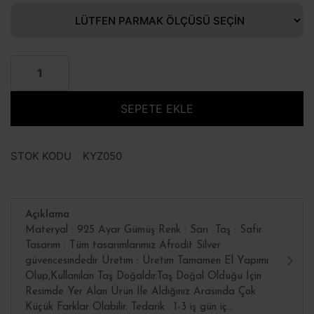
SEPETE EKLE
STOK KODU
KYZ050
Açıklama
Materyal : 925 Ayar Gümüş Renk : Sarı Taş : Safir
Tasarım : Tüm tasarımlarımız Afrodit Silver
güvencesindedir Üretim : Üretim Tamamen El Yapımı
Olup,Kullanılan Taş Doğaldır.Taş Doğal Olduğu İçin
Resimde Yer Alan Ürün İle Aldığınız Arasında Çok
Küçük Farklar Olabilir. Tedarik : 1-3 iş gün iç...