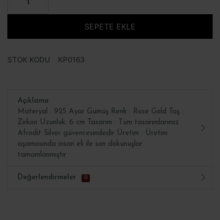
SEPETE EKLE
STOK KODU
KP0163
Açıklama
Materyal : 925 Ayar Gümüş Renk : Rose Gold Taş :
Zirkon Uzunluk: 6 cm Tasarım : Tüm tasarımlarımız
Afrodit Silver güvencesindedir Üretim : Üretim
aşamasında insan eli ile son dokunuşlar
tamamlanmıştır
Değerlendirmeler
0