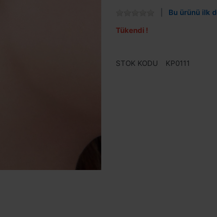
Bu ürünü ilk d
Tükendi !
STOK KODU
KP0111