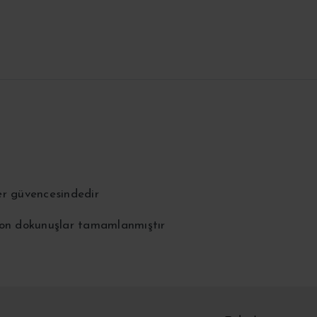
er güvencesindedir
 son dokunuşlar tamamlanmıştır