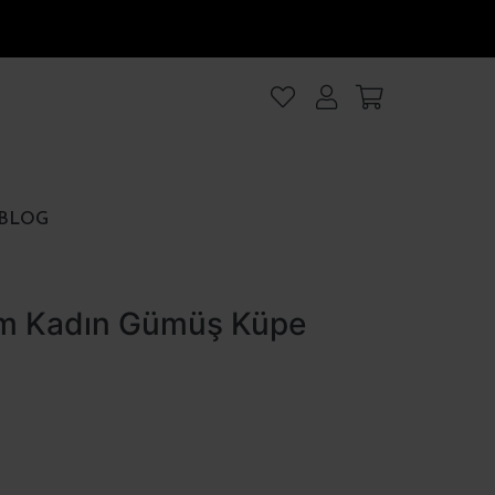
lanıyoruz
.Intro
ezler
BLOG
rezler
rım Kadın Gümüş Küpe
et
Hepsini kabul et