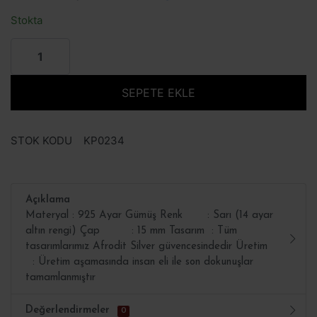
Stokta
SEPETE EKLE
STOK KODU
KP0234
Açıklama
Materyal : 925 Ayar Gümüş Renk : Sarı (14 ayar
altın rengi) Çap : 15 mm Tasarım : Tüm
tasarımlarımız Afrodit Silver güvencesindedir Üretim
: Üretim aşamasında insan eli ile son dokunuşlar
tamamlanmıştır
Değerlendirmeler
0