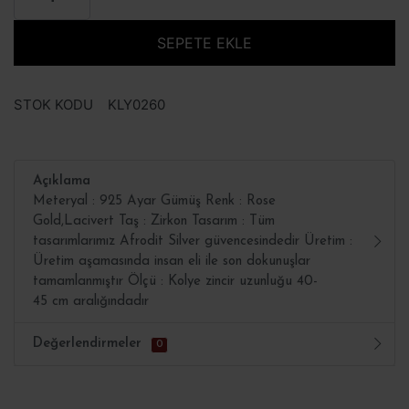
SEPETE EKLE
STOK KODU
KLY0260
Açıklama
Meteryal : 925 Ayar Gümüş Renk : Rose
Gold,Lacivert Taş : Zirkon Tasarım : Tüm
tasarımlarımız Afrodit Silver güvencesindedir Üretim :
Üretim aşamasında insan eli ile son dokunuşlar
tamamlanmıştır Ölçü : Kolye zincir uzunluğu 40-
45 cm aralığındadır
Değerlendirmeler
0