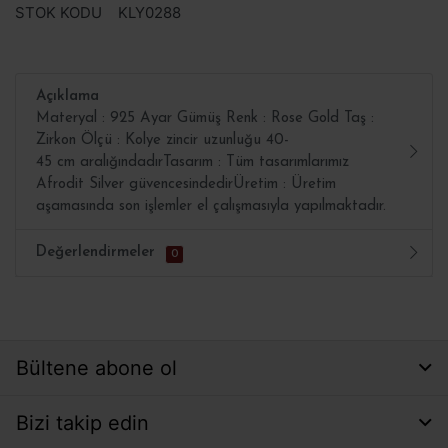
STOK KODU
KLY0288
Açıklama
Materyal : 925 Ayar Gümüş Renk : Rose Gold Taş :
Zirkon Ölçü : Kolye zincir uzunluğu 40-
45 cm aralığındadırTasarım : Tüm tasarımlarımız
Afrodit Silver güvencesindedirÜretim : Üretim
aşamasında son işlemler el çalışmasıyla yapılmaktadır.
Değerlendirmeler
0
Bültene abone ol
Bizi takip edin