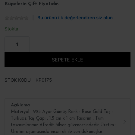
Küpelerin Çift Fiyatıdır.
Bu ürünü ilk değerlendiren siz olun
Stokta
SEPETE EKLE
STOK KODU
KP0175
Açıklama
Materyal : 925 Ayar Gümüş Renk : Rose Gold Taş :
Turkuaz Taş Çapı : 1.5 cm x 1 cm Tasarım : Tüm
tasarımlarımız Afrodit Silver güvencesindedir Üretim :
Üretim aşamasında insan eli ile son dokunuşlar