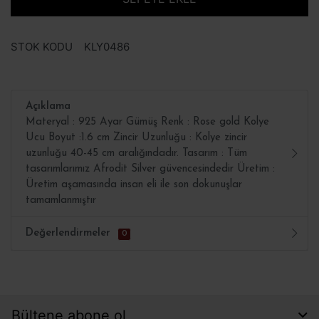
STOK KODU
KLY0486
Açıklama
Materyal : 925 Ayar Gümüş Renk : Rose gold Kolye
Ucu Boyut :1.6 cm Zincir Uzunluğu : Kolye zincir
uzunluğu 40-45 cm aralığındadır. Tasarım : Tüm
tasarımlarımız Afrodit Silver güvencesindedir Üretim :
Üretim aşamasında insan eli ile son dokunuşlar
tamamlanmıştır
Değerlendirmeler
0
Bültene abone ol