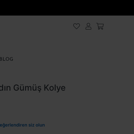
lanıyoruz
.Intro
ezler
BLOG
rezler
dın Gümüş Kolye
et
Hepsini kabul et
eğerlendiren siz olun