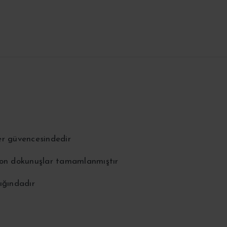
er güvencesindedir
 son dokunuşlar tamamlanmıştır
ığındadır