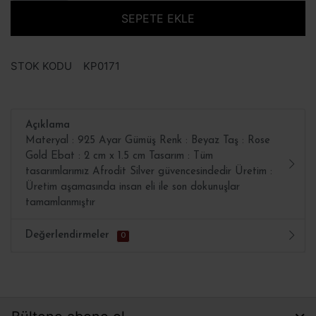
SEPETE EKLE
STOK KODU
KP0171
Açıklama
Materyal : 925 Ayar Gümüş Renk : Beyaz Taş : Rose
Gold Ebat : 2 cm x 1.5 cm Tasarım : Tüm
tasarımlarımız Afrodit Silver güvencesindedir Üretim :
Üretim aşamasında insan eli ile son dokunuşlar
tamamlanmıştır
Değerlendirmeler
0