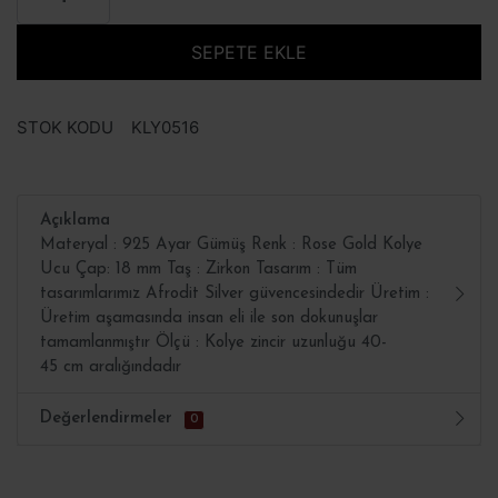
SEPETE EKLE
STOK KODU
KLY0516
Açıklama
Materyal : 925 Ayar Gümüş Renk : Rose Gold Kolye
Ucu Çap: 18 mm Taş : Zirkon Tasarım : Tüm
tasarımlarımız Afrodit Silver güvencesindedir Üretim :
Üretim aşamasında insan eli ile son dokunuşlar
tamamlanmıştır Ölçü : Kolye zincir uzunluğu 40-
45 cm aralığındadır
Değerlendirmeler
0