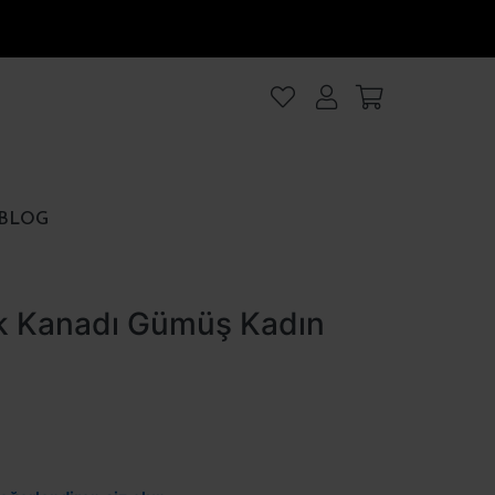
lanıyoruz
.Intro
ezler
BLOG
rezler
lek Kanadı Gümüş Kadın
et
Hepsini kabul et