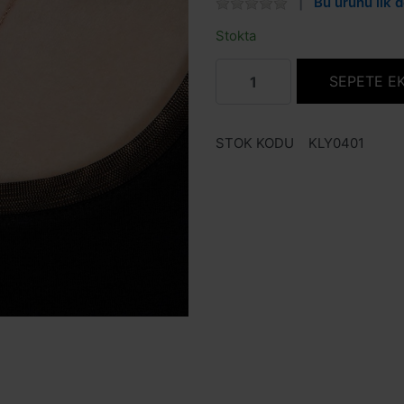
Bu ürünü ilk d
Stokta
SEPETE E
STOK KODU
KLY0401