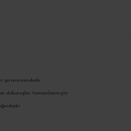
er güvencesindedir
 son dokunuşlar tamamlanmıştır
ığındadır