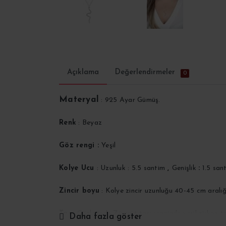
Açıklama
Değerlendirmeler
0
Materyal
: 925 Ayar Gümüş.
Renk
: Beyaz
Göz rengi :
Yeşil
Kolye Ucu
: Uzunluk : 5.5 santim
,
Genişlik
:
1.5 san
Zincir boyu
: Kolye zincir uzunluğu 40-45 cm aralığ
Taş.:
Gözlerinde Zümrüt taşı renginde yeşil zirkon t
Daha fazla göster