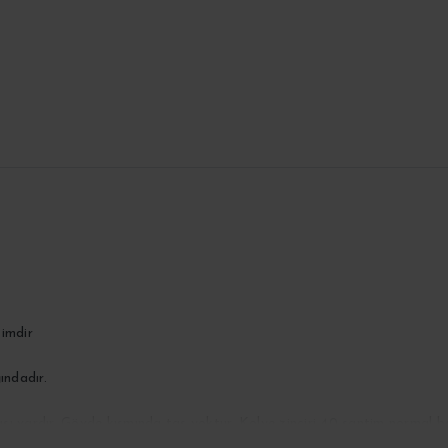
timdir
ındadır.
aşı vardır. Gövde kısmında taş yoktur. Kolye zinciri 40 santim normal b