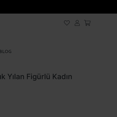
lanıyoruz
.Intro
ezler
BLOG
rezler
ık Yılan Figürlü Kadın
et
Hepsini kabul et