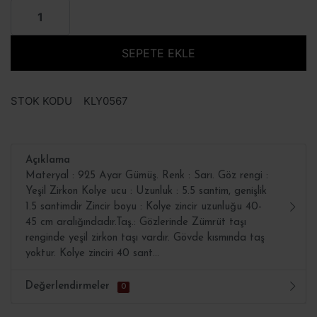
SEPETE EKLE
STOK KODU
KLY0567
Açıklama
Materyal : 925 Ayar Gümüş. Renk : Sarı. Göz rengi :
Yeşil Zirkon Kolye ucu : Uzunluk : 5.5 santim, genişlik
1.5 santimdir Zincir boyu : Kolye zincir uzunluğu 40-
45 cm aralığındadır.Taş.: Gözlerinde Zümrüt taşı
renginde yeşil zirkon taşı vardır. Gövde kısmında taş
yoktur. Kolye zinciri 40 sant...
Değerlendirmeler
0