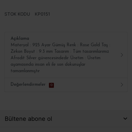
STOK KODU
KP0151
Açıklama
Materyal : 925 Ayar Gümüş Renk : Rose Gold Taş :
Zirkon Boyut : 9.3 mm Tasarım : Tüm tasarımlarımız
Afrodit Silver güvencesindedir Üretim : Üretim
aşamasında insan eli ile son dokunuşlar
tamamlanmıştır
Değerlendirmeler
0
Bültene abone ol