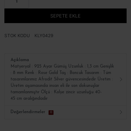
SEPETE EKLE
STOK KODU
KLY0429
Açıklama
Matyeryal : 925 Ayar Gümüş Uzunluk : 1,3 cm Genişlik
: 8 mm Renk : Rose Gold Taş : Boncuk Tasarım : Tüm
tasarımlarımız Afrodit Silver güvencesindedir Üretim :
Üretim aşamasında insan eli ile son dokunuşlar
tamamlanmıştır Ölçü : Kolye zincir uzunluğu 40-
45 cm aralığındadır
Değerlendirmeler
0