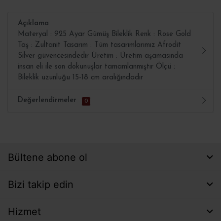
Açıklama
Materyal : 925 Ayar Gümüş Bileklik Renk : Rose Gold
Taş : Zultanit Tasarım : Tüm tasarımlarımız Afrodit
Silver güvencesindedir Üretim : Üretim aşamasında
insan eli ile son dokunuşlar tamamlanmıştır Ölçü :
Bileklik uzunluğu 15-18 cm aralığındadır
Değerlendirmeler
0
Bültene abone ol
Bizi takip edin
Hizmet