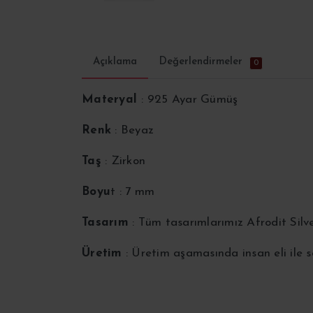
Açıklama
Değerlendirmeler
0
Materyal
: 925 Ayar Gümüş
Renk
: Beyaz
Taş
: Zirkon
Boyu
t : 7 mm
Tasarım
: Tüm tasarımlarımız Afrodit Silv
Üretim
: Üretim aşamasında insan eli ile