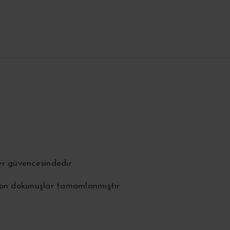
er güvencesindedir
 son dokunuşlar tamamlanmıştır