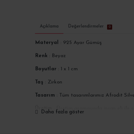
Açıklama
Değerlendirmeler
0
Materyal
: 925 Ayar Gümüş
Renk
: Beyaz
Boyutlar
: 1 x 1 cm
Taş
: Zirkon
Tasarım
: Tüm tasarımlarımız Afrodit Silv
Üretim
: Üretim aşamasında insan eli ile
Daha fazla göster
Ölçü
: Kolye zincir uzunluğu 40-45 cm aral