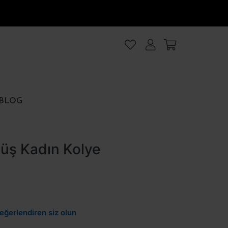
lanıyoruz
.Intro
ezler
BLOG
rezler
üş Kadın Kolye
et
Hepsini kabul et
eğerlendiren siz olun