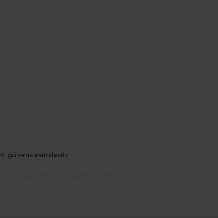
er güvencesindedir
 son dokunuşlar tamamlanmıştır
ığındadır