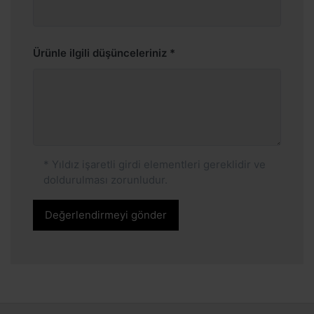
Ürünle ilgili düşünceleriniz
* Yıldız işaretli girdi elementleri gereklidir ve
doldurulması zorunludur.
Değerlendirmeyi gönder