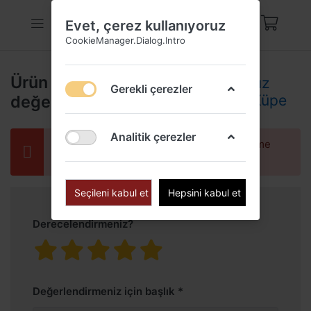
Evet, çerez kullanıyoruz
CookieManager.Dialog.Intro
Ürün
Rose Gold Yıldız
Gerekli çerezler
değerlendirmeleri
Gümüş Kadın Küpe
Analitik çerezler
Yalnızca kayıtlı kullanıcılar değerlendirme
yapabilir
Seçileni kabul et
Hepsini kabul et
Derecelendirmeniz?
Değerlendirmeniz için başlık