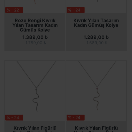
% - 22
% - 24
SEPETE EKLE
SEPETE EKLE
SEPETE EKLE
SEPETE EKLE
Roze Rengi Kıvrık
Kıvrık Yılan Tasarım
Yılan Tasarım Kadın
Kadın Gümüş Kolye
Gümüş Kolye
1.389,00 ₺
1.289,00 ₺
1.789,00 ₺
1.689,00 ₺
% - 24
% - 24
SEPETE EKLE
SEPETE EKLE
SEPETE EKLE
SEPETE EKLE
Kıvrık Yılan Figürlü
Kıvrık Yılan Figürlü