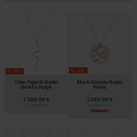
% - 24
% - 22
SEPETE EKLE
SEPETE EKLE
SEPETE EKLE
Yılan Figürlü Kadın
Martı Gümüş Kadın
Gümüş Kolye
Kolye
1.389,00 ₺
1.289,00 ₺
1.789,00 ₺
1.689,00 ₺
Tükendi !