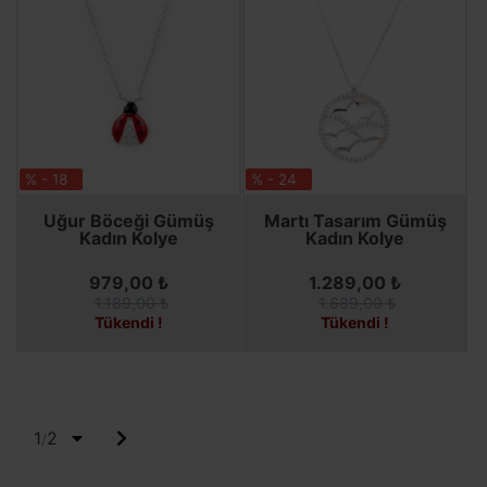
% - 18
% - 24
SEPETE EKLE
SEPETE EKLE
Uğur Böceği Gümüş
Martı Tasarım Gümüş
Kadın Kolye
Kadın Kolye
979,00 ₺
1.289,00 ₺
1.189,00 ₺
1.689,00 ₺
Tükendi !
Tükendi !
1
2
/