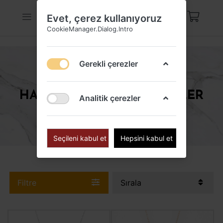
Evet, çerez kullanıyoruz
CookieManager.Dialog.Intro
Gerekli çerezler
HAYVAN FIGÜRLÜ KOLYELER
Analitik çerezler
Seçileni kabul et
Hepsini kabul et
Filtre
Sırala