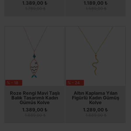
1.389,00 ₺
1.189,00 ₺
1.789,00 ₺
1.589,00 ₺
% - 18
% - 24
SEPETE EKLE
SEPETE EKLE
SEPETE EKLE
SEPETE EKLE
Roze Rengi Mavi Taşlı
Altın Kaplama Yılan
Balık Tasarımlı Kadın
Figürlü Kadın Gümüş
Gümüş Kolye
Kolye
1.389,00 ₺
1.289,00 ₺
1.689,00 ₺
1.689,00 ₺