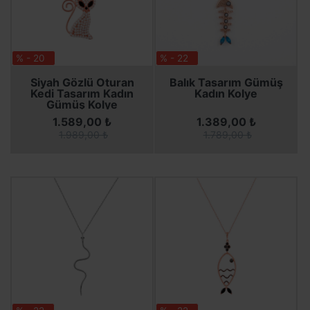
% - 20
% - 22
SEPETE EKLE
SEPETE EKLE
SEPETE EKLE
SEPETE EKLE
Siyah Gözlü Oturan
Balık Tasarım Gümüş
Kedi Tasarım Kadın
Kadın Kolye
Gümüş Kolye
1.589,00 ₺
1.389,00 ₺
1.989,00 ₺
1.789,00 ₺