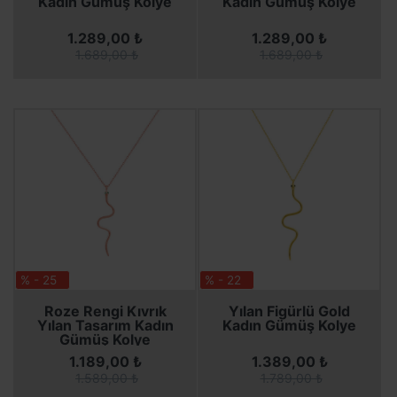
Kadın Gümüş Kolye
Kadın Gümüş Kolye
1.289,00 ₺
1.289,00 ₺
1.689,00 ₺
1.689,00 ₺
% - 25
% - 22
SEPETE EKLE
SEPETE EKLE
SEPETE EKLE
SEPETE EKLE
Roze Rengi Kıvrık
Yılan Figürlü Gold
Yılan Tasarım Kadın
Kadın Gümüş Kolye
Gümüş Kolye
1.189,00 ₺
1.389,00 ₺
1.589,00 ₺
1.789,00 ₺