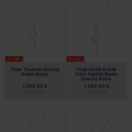
% - 24
% - 22
SEPETE EKLE
SEPETE EKLE
SEPETE EKLE
SEPETE EKLE
Yılan Tasarım Gümüş
Yeşil Gözlü Kıvrık
Kadın Kolye
Yılan Figürlü Kadın
Gümüş Kolye
1.289,00 ₺
1.389,00 ₺
1.689,00 ₺
1.789,00 ₺