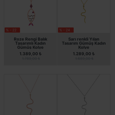
% - 22
% - 24
SEPETE EKLE
SEPETE EKLE
SEPETE EKLE
SEPETE EKLE
Roze Rengi Balık
Sarı renkli Yılan
Tasarımlı Kadın
Tasarım Gümüş Kadın
Gümüş Kolye
Kolye
1.389,00 ₺
1.289,00 ₺
1.789,00 ₺
1.689,00 ₺