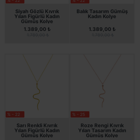
% - 22
% - 22
SEPETE EKLE
SEPETE EKLE
SEPETE EKLE
SEPETE EKLE
Siyah Gözlü Kıvrık
Balık Tasarım Gümüş
Yılan Figürlü Kadın
Kadın Kolye
Gümüş Kolye
1.389,00 ₺
1.389,00 ₺
1.789,00 ₺
1.789,00 ₺
% - 22
% - 25
SEPETE EKLE
SEPETE EKLE
SEPETE EKLE
SEPETE EKLE
Sarı Renkli Kıvrık
Roze Rengi Kıvrık
Yılan Figürlü Kadın
Yılan Tasarım Kadın
Gümüş Kolye
Gümüş Kolye